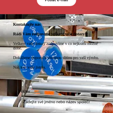
Poslat e-mail
Kontaktujte nás
Rádi Vám zodpovíme veškeré vaše dotazy
Veškeré vaše dotazy zodpovíme v co nejkratší možné
době.
Dokážeme doporučit vhodnou slitinu pro vaší výrobu.
Náš kov vaše jistota.
Název