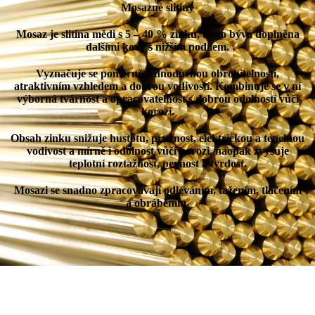
Mosazné slitiny
Mosaz je slitina mědi s 5 – 40 % zinku, často bývá doplněna
dalšími kovy s nižším podílem.
Vyznačuje se poměrně jednoduchou obrobitelnosti,
atraktivním vzhledem a dobrou vodivostí. Kombinuje se v ní
výborná tvárnost a opracovatelnost s dobrou odolností vůči
korozi.
Obsah zinku snižuje hustotu, pružnost, elektrickou a tepelnou
vodivost a mírně i odolnost vůči korozi, naopak zvyšuje
teplotní roztažnost, pevnost a tvrdost.
Mosazi se snadno zpracovávají odléváním, tažením, tlačením
a obráběním.